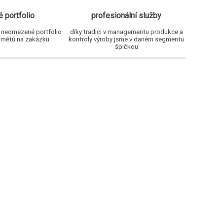
é portfolio
profesionální služby
 neomezené portfolio
díky tradici v managementu produkce a
dmětů na zakázku
kontroly výroby jsme v daném segmentu
špičkou