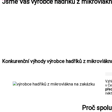
Jsme Váš výrobce hadříků z mikrovlák
Konkurenční výhody výrobce hadříků z mikrovlákn
Vzh
v Č
pře
někt
Proč spolu