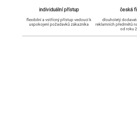
individuální přístup
česká f
flexibilní a vstřícný přístup vedoucí k
dlouholetý dodavate
uspokojení požadavků zákazníka
reklamních předmětů na
od roku 2