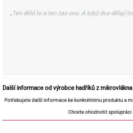
„Ten dělá to a ten zas ono. A když dva dělají to
Další informace od výrobce hadříků z mikrovlákna
Potřebujete další informace ke konkrétnímu produktu a m
Chcete ohodnotit spolupráci