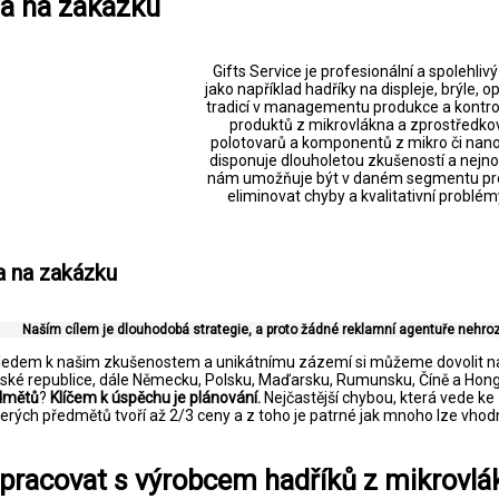
na na zakázku
Gifts Service je profesionální a spolehl
jako například hadříky na displeje, brýle, o
tradicí v managementu produkce a kontro
produktů z mikrovlákna a zprostředko
polotovarů a komponentů z mikro či nano 
disponuje dlouholetou zkušeností a nejno
nám umožňuje být v daném segmentu pro
eliminovat chyby a kvalitativní problé
a na zakázku
Naším cílem je dlouhodobá strategie, a proto žádné reklamní agentuře nehroz
ledem k našim zkušenostem a unikátnímu zázemí si můžeme dovolit na
eské republice, dále Německu, Polsku, Maďarsku, Rumunsku, Číně a Ho
dmětů
?
Klíčem k úspěchu je plánování.
Nejčastější chybou, která vede k
erých předmětů tvoří až 2/3 ceny a z toho je patrné jak mnoho lze vho
pracovat s výrobcem hadříků z mikrovlá