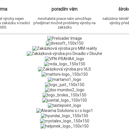
irma
poradím vám
širok
l výroby nejen
mnohaletá praxe nám umožňuje
nabízíme téměř
 zakázku s tradicí
předjímat možné problémy výroby na
výroby pře
005.
zakázku