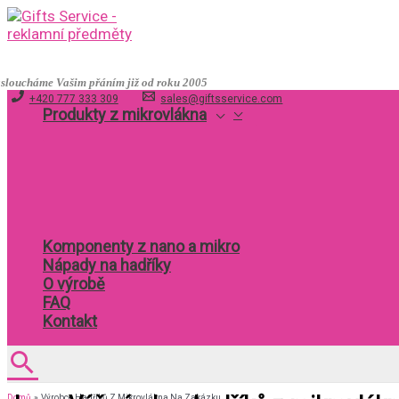
Přeskočit
na
obsah
nasloucháme Vašim přáním již od roku 2005
+420 777 333 309
sales@giftsservice.com
Produkty z mikrovlákna
Komponenty z nano a mikro
Nápady na hadříky
O výrobě
FAQ
Kontakt
Hledat
Domů
Výrobce Hadříků Z Mikrovlákna Na Zakázku