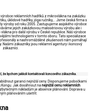
ivý výrobce reklamních hadříků z mikrovlákna na zakázku
ptiku, úklidové hadříky, jóga ručníky,… Jsme česká firma s
ly výroby od roku 2005. Zastupujeme asijského výrobce
váváme jejich zakázkovou malosériovou výrobu ale i
vlákna pro další výrobu v České republice. Náš výrobce
vějšími technologiemi v tomto oboru. Tato specializace
fesionály a nashromážděné zkušenosti nám pomáhají
my. Našimi zákazníky jsou reklamní agentury i koncový
zákazníci.
í, že bychom jakkoli kontaktovali koncového zákazníka.
bídnout garanci nejnižší ceny. Disponujeme pobočkami
ng Kongu. Jak dosáhnout na
nejnižší cenu reklamních
e zbytečným nákladům je absence plánování. Doprava u
dným plánováním ušetřit.
kna