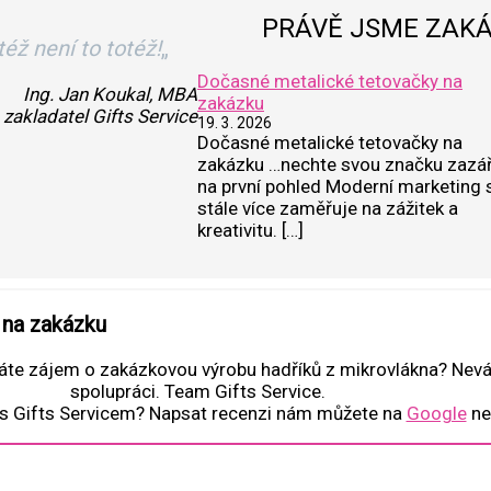
PRÁVĚ JSME ZAKÁ
též není to totéž!
„
Dočasné metalické tetovačky na
Ing. Jan Koukal, MBA
zakázku
zakladatel Gifts Service
19. 3. 2026
Dočasné metalické tetovačky na
zakázku …nechte svou značku zazář
na první pohled Moderní marketing 
stále více zaměřuje na zážitek a
kreativitu. […]
 na zakázku
áte zájem o zakázkovou výrobu hadříků z mikrovlákna? Nev
spolupráci. Team Gifts Service.
 s Gifts Servicem? Napsat recenzi nám můžete na
Google
ne