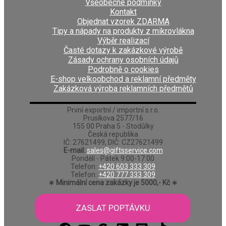
Všeobecné podmínky
Kontakt
Objednat vzorek ZDARMA
Tipy a nápady na produkty z mikrovlákna
Výběr realizací
Časté dotazy k zakázkové výrobě
Zásady ochrany osobních údajů
Podrobně o cookies
E-shop velkoobchod a reklamní předměty
Zakázková výroba reklamních předmětů
První exportní / importní s.r.o.
Prusíkova 2577/16
155 00 Praha 5 - Stodůlky
Česká republika
IČ: 27621499, DIČ: CZ27621499
E-mail:
sales@giftsservice.com
Pondělí - Pátek 9:00-17:00
Telefon:
+420 603 333 309
Telefon:
+420 777 333 309
∗ Minimální cena zakázky je 5000,- Kč ∗
ZASLAT POPTÁVKU