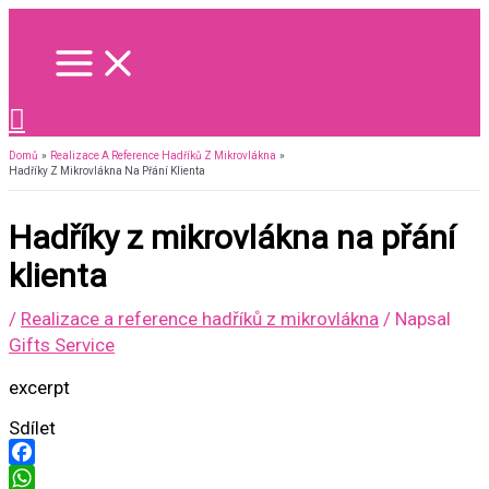
Přeskočit
na
obsah
Hledat
Domů
Realizace A Reference Hadříků Z Mikrovlákna
Hadříky Z Mikrovlákna Na Přání Klienta
Hadříky z mikrovlákna na přání
klienta
/
Realizace a reference hadříků z mikrovlákna
/ Napsal
Gifts Service
excerpt
Sdílet
Facebook